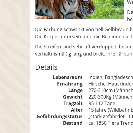
We
De
be
Die Färbung schwankt von hell Gelbbraun bi
Die Körperunterseite und die Beininnenseite
Die Streifen sind sehr oft verdoppelt, bes
verhältnismäßig lang und breit. Ihre Färbung
Details
Lebensraum
Indien, Bangladesc
Ernährung
Hirsche, Hausrinder
Länge
270-310cm (Männch
Gewicht
220-300Kg (Männche
Tragzeit
95-112 Tage
Alter
15 Jahre (Wildbahn)
Gefährdungsstatus
„stark gefährdet“ C
Bestand
ca. 1850 Tiere Tre