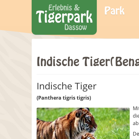
Park
Indische Tiger(Beng
Indische Tiger
(Panthera tigris tigris)
Mi
di
ab
De