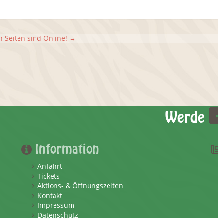
 Seiten sind Online!
→
Werde
Information
Anfahrt
Tickets
Aktions- & Öffnungszeiten
Kontakt
Impressum
Datenschutz