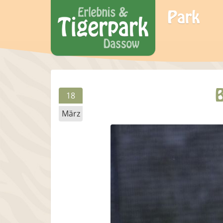
Park
18
März