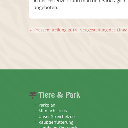
In der Ferienzeit kann man den Park täglic
angeboten.
←
Pressemitteilung 2014
Neugestaltung des Einga
Tiere & Park
Parkplan
Mitmachcircus
Unser Streichelzoo
Raubtierfütterung
Hunde im Tigerpark