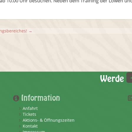
h ab 10.00 Uhr besuchen. Neben dem Training der Löwen und 
ngsbereiches!
→
Werde
Information
Anfahrt
Tickets
Aktions- & Öffnungszeiten
Kontakt
Impressum