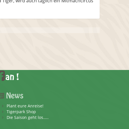
Tiger, wird auch täglich ein Mitmachcircus
an !
News
Plant eure Anreise!
Tigerpark Shop
Die Saison geht los…..