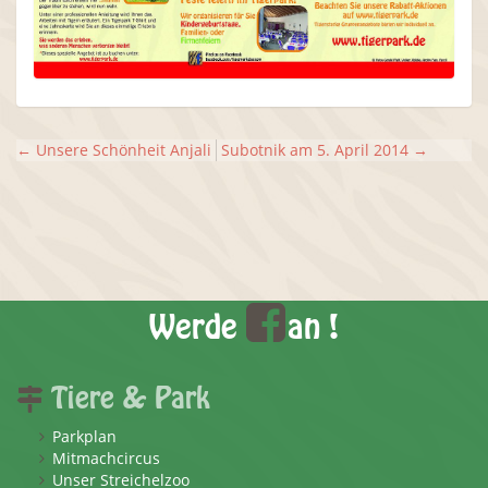
←
Unsere Schönheit Anjali
Subotnik am 5. April 2014
→
Werde
an !
Tiere & Park
Parkplan
Mitmachcircus
Unser Streichelzoo