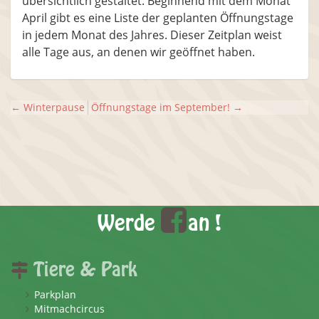
übersichtlich gestaltet. Beginnend mit dem Monat
April gibt es eine Liste der geplanten Öffnungstage
in jedem Monat des Jahres. Dieser Zeitplan weist
alle Tage aus, an denen wir geöffnet haben.
←
Winterpause
Öffnungstage im September!
→
Werde
an !
Tiere & Park
Parkplan
Mitmachcircus