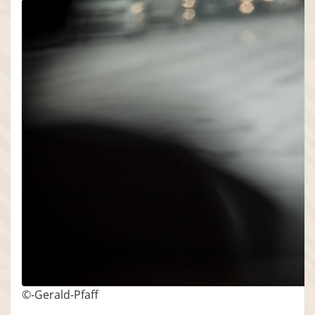
©-Gerald-Pfaff