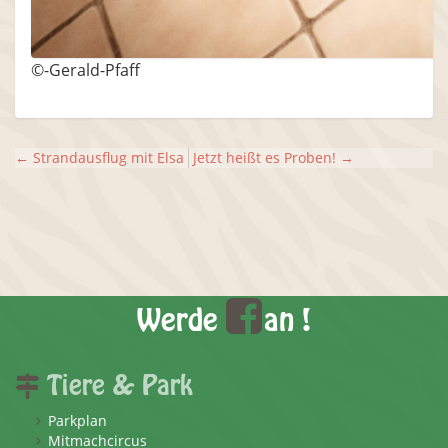
©-Gerald-Pfaff
←
Strandausflug mit Elsa
Jetzt heißt es Proben!
→
Werde
an !
Tiere & Park
Parkplan
Mitmachcircus