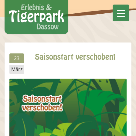
Saisonstart verschoben!
23
März