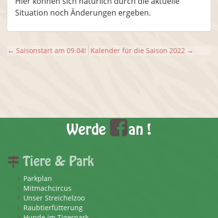
Hier können sich natürlich durch die aktuelle
Situation noch Änderungen ergeben.
←
Saisonstart am 09.04!
Kalender für die Saison 2022
→
Werde
an !
Tiere & Park
Parkplan
Mitmachcircus
Unser Streichelzoo
Raubtierfütterung
Hunde im Tigerpark