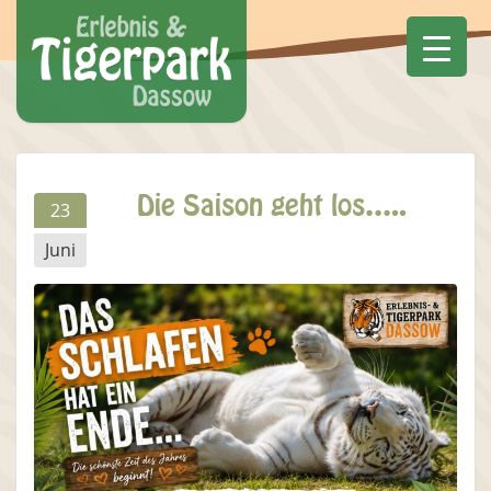
Die Saison geht los…..
23
Juni