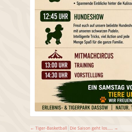
←
Tiger-Basketball
Die Saison geht los…..
→