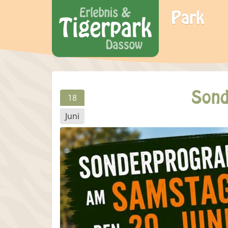
Park
Sond
18
Juni