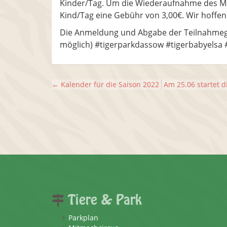
Kinder/Tag. Um die Wiederaufnahme des Mit
Kind/Tag eine Gebühr von 3,00€. Wir hoffen 
Die Anmeldung und Abgabe der Teilnahmege
möglich) #tigerparkdassow #tigerbabyelsa
←
Kalender für die Saison 2022
Am 25.06 startet 
Tiere & Park
Parkplan