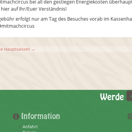
machcircus bei all den gestiegen Energiekosten überhaup
hier auf Ihr/Euer Verständnis!
bühr erfolgt nur am Tag des Besuches vorab im Kassenhaus
 #mitmachcircus
die Hauptsaison!
→
Werde
Information
Anfahrt