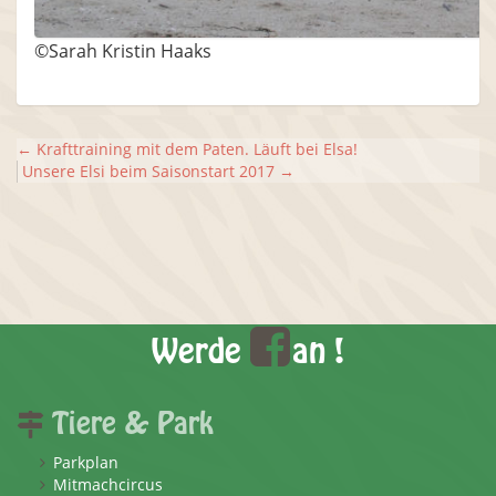
©Sarah Kristin Haaks
←
Krafttraining mit dem Paten. Läuft bei Elsa!
Unsere Elsi beim Saisonstart 2017
→
Werde
an !
Tiere & Park
Parkplan
Mitmachcircus