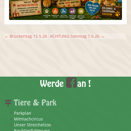
←
Brückentag 15.5.26
ACHTUNG Sonntag 7.6.26
→
Werde
an !
Tiere & Park
Parkplan
Mitmachcircus
Unser Streichelzoo
Raubtierfütterung