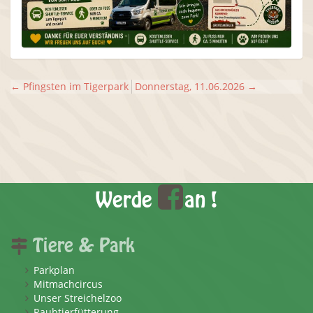
←
Pfingsten im Tigerpark
Donnerstag, 11.06.2026
→
Werde
an !
Tiere & Park
Parkplan
Mitmachcircus
Unser Streichelzoo
Raubtierfütterung